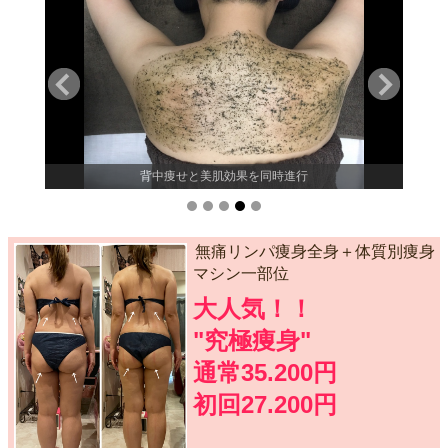
背中痩せと美肌効果を同時進行
無痛リンパ痩身全身＋体質別痩身
マシン一部位
大人気！！
"究極痩身"
通常35.200円
初回27.200円