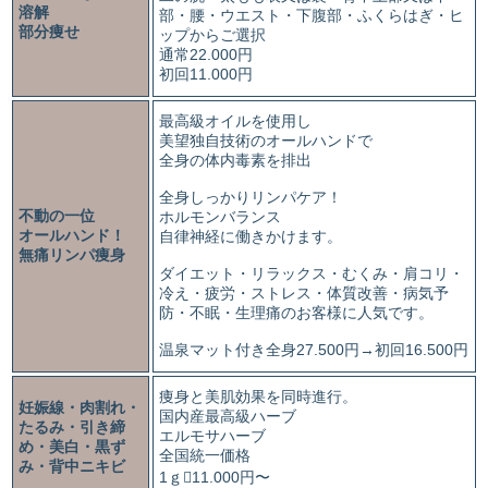
溶解
部・腰・ウエスト・下腹部・ふくらはぎ・ヒ
部分痩せ
ップからご選択
通常22.000円
初回11.000円
最高級オイルを使用し
美望独自技術のオールハンドで
全身の体内毒素を排出
全身しっかりリンパケア！
不動の一位
ホルモンバランス
オールハンド！
自律神経に働きかけます。
無痛リンパ痩身
ダイエット・リラックス・むくみ・肩コリ・
冷え・疲労・ストレス・体質改善・病気予
防・不眠・生理痛のお客様に人気です。
温泉マット付き全身27.500円→初回16.500円
痩身と美肌効果を同時進行。
妊娠線・肉割れ・
国内産最高級ハーブ
たるみ・引き締
エルモサハーブ
め・美白・黒ず
全国統一価格
み・背中ニキビ
1ｇ11.000円〜