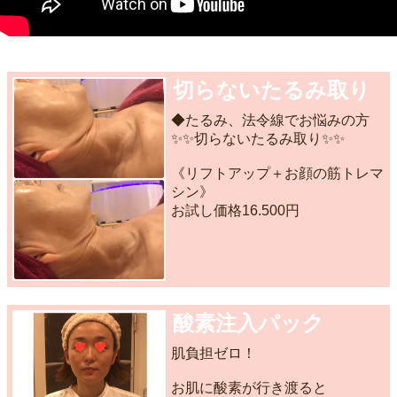
切らないたるみ取り
◆たるみ、法令線でお悩みの方
✨✨切らないたるみ取り✨✨
《リフトアップ＋お顔の筋トレマ
シン》
お試し価格16.500円
酸素注入パック
肌負担ゼロ！
お肌に酸素が行き渡ると