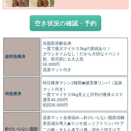
空き状況の確認・予約
光脂肪溶解全身
一度で最大マイナス3kgの実績あり！
ダウンタイムなし！だから大切なイベント
超特急痩身
前、挙式前にも大人気
55.000円
温泉マット付き
特注痩身マシン2種類✖️健美痩リンパ（温泉
マット付き）
特急痩身
一度でマイナス5kg見えと評判の痩身エステ
通常46.200円
初回35.000円
温泉マット全身温め→針のいらない脂肪溶解
美容成分導入✖️ラジオ波→ソフトリンパケア
針のいらない脂肪
二の腕・太もも表又は裏・背中上部又は下