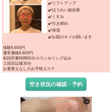
✔️リフトアップ
✔️ほうれい線改善
✔️くすみ
✔️引き締め
✔️保湿
✔️お肌のキメが調います
体験6.600円
通常価格8.800円
初回所要時間60分カウンセリング込み
２回目以後30分
お着替えなしのお手軽エステ
空き状況の確認・予約